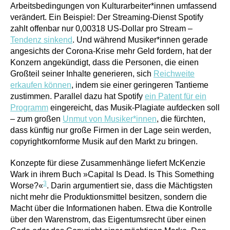
Arbeitsbedingungen von Kulturarbeiter*innen umfassend
verändert. Ein Beispiel: Der Streaming-Dienst Spotify
zahlt offenbar nur 0,00318 US-Dollar pro Stream –
Tendenz sinkend
. Und während Musiker*innen gerade
angesichts der Corona-Krise mehr Geld fordern, hat der
Konzern angekündigt, dass die Personen, die einen
Großteil seiner Inhalte generieren, sich
Reichweite
erkaufen können
, indem sie einer geringeren Tantieme
zustimmen. Parallel dazu hat Spotify
ein Patent für ein
Programm
eingereicht, das Musik-Plagiate aufdecken soll
– zum großen
Unmut von Musiker*innen
, die fürchten,
dass künftig nur große Firmen in der Lage sein werden,
copyrightkornforme Musik auf den Markt zu bringen.
Konzepte für diese Zusammenhänge liefert McKenzie
Wark in ihrem Buch »Capital Is Dead. Is This Something
3
Worse?«
. Darin argumentiert sie, dass die Mächtigsten
nicht mehr die Produktionsmittel besitzen, sondern die
Macht über die Informationen haben. Etwa die Kontrolle
über den Warenstrom, das Eigentumsrecht über einen