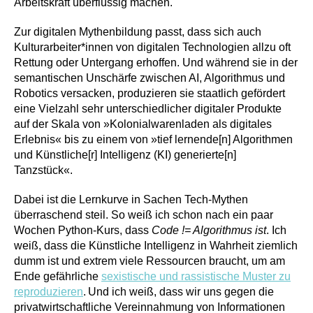
Arbeitskraft überflüssig machen.
Zur digitalen Mythenbildung passt, dass sich auch
Kulturarbeiter*innen von digitalen Technologien allzu oft
Rettung oder Untergang erhoffen. Und während sie in der
semantischen Unschärfe zwischen AI, Algorithmus und
Robotics versacken, produzieren sie staatlich gefördert
eine Vielzahl sehr unterschiedlicher digitaler Produkte
auf der Skala von »Kolonialwarenladen als digitales
Erlebnis« bis zu einem von »tief lernende[n] Algorithmen
und Künstliche[r] Intelligenz (KI) generierte[n]
Tanzstück«.
Dabei ist die Lernkurve in Sachen Tech-Mythen
überraschend steil. So weiß ich schon nach ein paar
Wochen Python-Kurs, dass
Code != Algorithmus ist
. Ich
weiß, dass die Künstliche Intelligenz in Wahrheit ziemlich
dumm ist und extrem viele Ressourcen braucht, um am
Ende gefährliche
sexistische und rassistische Muster zu
reproduzieren
.
Und ich weiß, dass wir uns gegen die
privatwirtschaftliche Vereinnahmung von Informationen