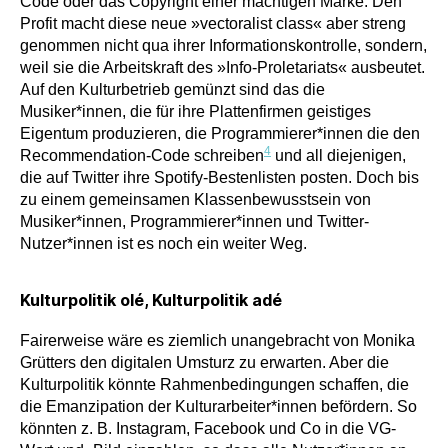
Code oder das Copyright einer mächtigen Marke. Den
Profit macht diese neue »vectoralist class« aber streng
genommen nicht qua ihrer Informationskontrolle, sondern,
weil sie die Arbeitskraft des »Info-Proletariats« ausbeutet.
Auf den Kulturbetrieb gemünzt sind das die
Musiker*innen, die für ihre Plattenfirmen geistiges
Eigentum produzieren, die Programmierer*innen die den
4
Recommendation-Code schreiben
und all diejenigen,
die auf Twitter ihre Spotify-Bestenlisten posten. Doch bis
zu einem gemeinsamen Klassenbewusstsein von
Musiker*innen, Programmierer*innen und Twitter-
Nutzer*innen ist es noch ein weiter Weg.
Kulturpolitik olé, Kulturpolitik adé
Fairerweise wäre es ziemlich unangebracht von Monika
Grütters den digitalen Umsturz zu erwarten. Aber die
Kulturpolitik könnte Rahmenbedingungen schaffen, die
die Emanzipation der Kulturarbeiter*innen befördern. So
könnten z. B. Instagram, Facebook und Co in die VG-