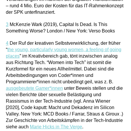
– rund 4 Mio. Euro der Kosten für das IT-Rahmenkonzept
der SPK unterfinanziert.
3
McKenzie Wark (2019), Capital Is Dead. Is This
Something Worse? London / New York: Verso Books
4
Der Ruf der kreativen Selbstverwirklichung, der früher
“
the young, particularly young women, a feeling of going
places
” im Kreativbereich gab, tönt inzwischen analog
aus Richtung Tech. “Women into Tech” ist somit die
Kurzformel für ein neues Allheilmittel. Dabei sind die
Arbeitsbedingungen von Coder*innen und
Programmierer*innen nicht unbedingt geil, was z. B.
ausgebeutete Gamer*innen
unter Beweis stellen und die
vielen Berichte über sexuelle Belästigung und
Rassismus in der Tech-Industrie (vgl. Anna Wiener
[2020], Code kaputt: Macht und Dekadenz im Silicon
Valley. New York: MCD Books / Farrar, Straus & Giroux .)
Zur Geschichte von Arbeitskämpfen in der Tech-Industrie
siehe auch
Marie Hicks in The Verge
.