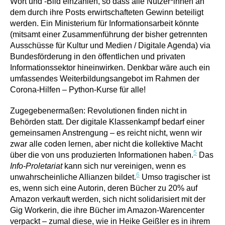
Wort und -Bild einzahlen, so dass alle Nutzer*innen an
dem durch ihre Posts erwirtschafteten Gewinn beteiligt
werden. Ein Ministerium für Informationsarbeit könnte
(mitsamt einer Zusammenführung der bisher getrennten
Ausschüsse für Kultur und Medien / Digitale Agenda) via
Bundesförderung in den öffentlichen und privaten
Informationssektor hineinwirken. Denkbar wäre auch ein
umfassendes Weiterbildungsangebot im Rahmen der
Corona-Hilfen – Python-Kurse für alle!
Zugegebenermaßen: Revolutionen finden nicht in
Behörden statt. Der digitale Klassenkampf bedarf einer
gemeinsamen Anstrengung – es reicht nicht, wenn wir
zwar alle coden lernen, aber nicht die kollektive Macht
5
über die von uns produzierten Informationen haben.
Das
Info-Proletariat
kann sich nur vereinigen, wenn es
6
unwahrscheinliche Allianzen bildet.
Umso tragischer ist
es, wenn sich eine Autorin, deren Bücher zu 20% auf
Amazon verkauft werden, sich nicht solidarisiert mit der
Gig Workerin, die ihre Bücher im Amazon-Warencenter
verpackt – zumal diese, wie in Heike Geißler es in ihrem