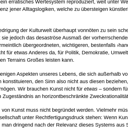
ein erratisches Wertesystem reproduziert, weit unter Wer
enz jener Alltagslogiken, welche zu übersteigen künstler
edrigung der Kulturwelt überhaupt vonnöten zu sein sche
t sie jedoch das desaströse Ausmaß der vorherrschende
ermeintlich übergeordneten, wichtigeren, bestenfalls ›ha
cht für etwas Anderes da, für Politik, Demokratie, Umwel
sen Terrains Großes leisten kann.
wenigen Aspekten unseres Lebens, die sich außerhalb v
konstituieren, den Sinn also nicht aus diesen beziehen,
ermögen. Wir brauchen Kunst nicht für
etwas
– sondern f
in Zugeständnis an horizontbeschränkte Zweckrationalitä
 von Kunst muss nicht begründet werden. Vielmehr müsst
sellschaft unter Rechtfertigungsdruck stehen: Wenn Kun
llte man dringend nach der Relevanz dieses Systems aus S