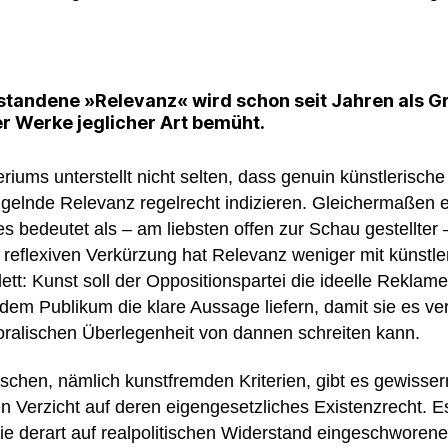
rstandene »Relevanz« wird schon seit Jahren als G
er Werke jeglicher Art bemüht.
iums unterstellt nicht selten, dass genuin künstlerische 
ngelnde Relevanz regelrecht indizieren. Gleichermaßen e
 bedeutet als – am liebsten offen zur Schau gestellter –
 reflexiven Verkürzung hat Relevanz weniger mit künstle
lett: Kunst soll der Oppositionspartei die ideelle Reklame
l dem Publikum die klare Aussage liefern, damit sie es 
ralischen Überlegenheit von dannen schreiten kann.
tischen, nämlich kunstfremden Kriterien, gibt es gewiss
den Verzicht auf deren eigengesetzliches Existenzrecht. E
ie derart auf realpolitischen Widerstand eingeschworene